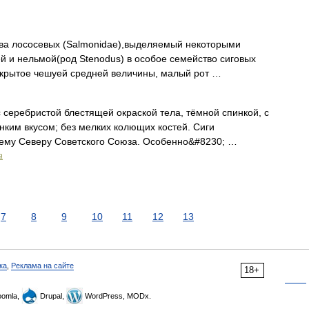
ва лососевых (Salmonidae),выделяемый некоторыми
 и нельмой(род Stenodus) в особое семейство сиговых
покрытое чешуей средней величины, малый рот …
 серебристой блестящей окраской тела, тёмной спинкой, с
им вкусом; без мелких колющих костей. Сиги
всему Северу Советского Союза. Особенно&#8230; …
а
7
8
9
10
11
12
13
ка
,
Реклама на сайте
18+
omla,
Drupal,
WordPress, MODx.