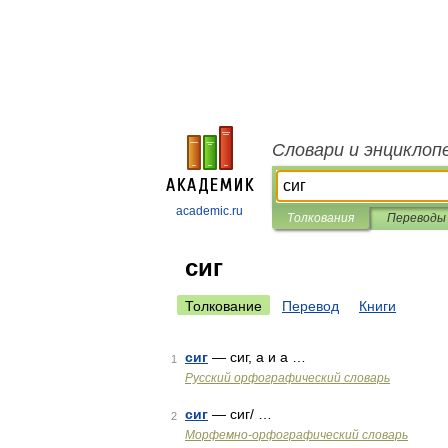
Словари и энциклоп
academic.ru
Толкования
Переводы
сиг
Толкование
Перевод
Книги
сиг
— сиг, а и а …
1
Русский орфографический словарь
сиг
— сиг/ …
2
Морфемно-орфографический словарь