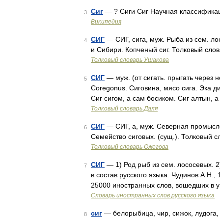
Сиг
— ? Сиги Сиг Научная классифика
3
Википедия
СИГ
— СИГ, сига, муж. Рыба из сем. л
4
и Сибири. Копченый сиг. Толковый слов
Толковый словарь Ушакова
СИГ
— муж. (от сигать. прыгать через н
5
Coregonus. Сиговина, мясо сига. Эка д
Сиг сигом, а сам босиком. Сиг алтын, а
Толковый словарь Даля
СИГ
— СИГ, а, муж. Северная промыслова
6
Семейство сиговых. (сущ.). Толковый 
Толковый словарь Ожегова
СИГ
— 1) Род рыб из сем. лососевых. 2
7
в состав русского языка. Чудинов А.Н.
25000 иностранных слов, вошедших в 
Словарь иностранных слов русского языка
сиг
— белорыбица, чир, сижок, лудога, 
8