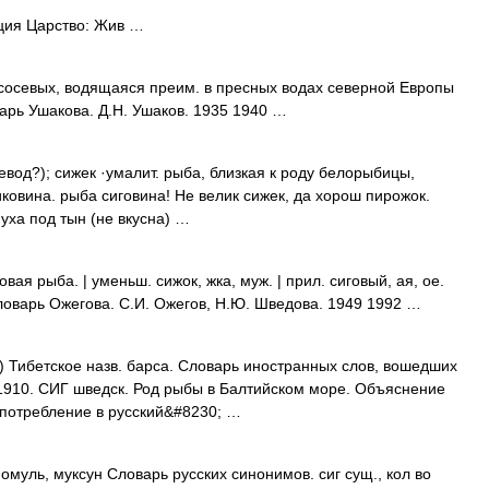
ция Царство: Жив …
ососевых, водящаяся преим. в пресных водах северной Европы
арь Ушакова. Д.Н. Ушаков. 1935 1940 …
евод?); сижек ·умалит. рыба, близкая к роду белорыбицы,
иковина. рыба сиговина! Не велик сижек, да хорош пирожок.
 уха под тын (не вкусна) …
я рыба. | уменьш. сижок, жка, муж. | прил. сиговый, ая, ое.
словарь Ожегова. С.И. Ожегов, Н.Ю. Шведова. 1949 1992 …
) Тибетское назв. барса. Словарь иностранных слов, вошедших
, 1910. СИГ шведск. Род рыбы в Балтийском море. Объяснение
употребление в русский&#8230; …
омуль, муксун Словарь русских синонимов. сиг сущ., кол во