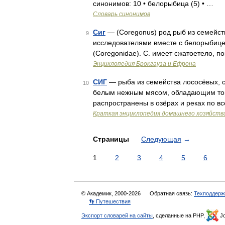
синонимов: 10 • белорыбица (5) • …
Словарь синонимов
Сиг
— (Coregonus) род рыб из семейст
9
исследователями вместе с белорыбицей
(Coregonidae). С. имеет сжатоетело, 
Энциклопедия Брокгауза и Ефрона
СИГ
— рыба из семейства лососёвых, с
10
белым нежным мясом, обладающим тонк
распространены в озёрах и реках по 
Краткая энциклопедия домашнего хозяйств
Страницы
Следующая
→
1
2
3
4
5
6
© Академик, 2000-2026
Обратная связь:
Техподдерж
👣 Путешествия
Экспорт словарей на сайты
, сделанные на PHP,
Jo